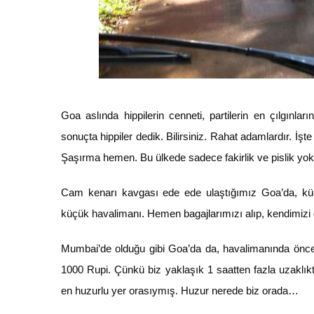
Goa aslında hippilerin cenneti, partilerin en çılgınla
sonuçta hippiler dedik. Bilirsiniz. Rahat adamlardır. İş
Şaşırma hemen. Bu ülkede sadece fakirlik ve pislik yok
Cam kenarı kavgası ede ede ulaştığımız Goa’da, küç
küçük havalimanı. Hemen bagajlarımızı alıp, kendimizi 
Mumbai’de olduğu gibi Goa’da da, havalimanında önce p
1000 Rupi. Çünkü biz yaklaşık 1 saatten fazla uzaklık
en huzurlu yer orasıymış. Huzur nerede biz orada…