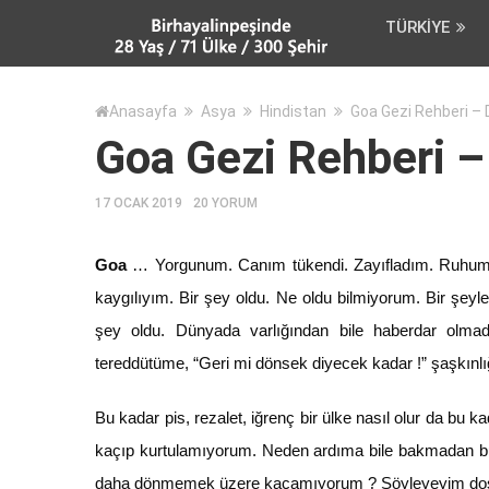
TÜRKIYE
Anasayfa
Asya
Hindistan
Goa Gezi Rehberi – 
Goa Gezi Rehberi –
17 OCAK 2019
20 YORUM
Goa
… Yorgunum. Canım tükendi. Zayıfladım. Ruhum 
kaygılıyım. Bir şey oldu. Ne oldu bilmiyorum. Bir şey
şey oldu. Dünyada varlığından bile haberdar olmad
tereddütüme, “Geri mi dönsek diyecek kadar !” şaşkınlı
Bu kadar pis, rezalet, iğrenç bir ülke nasıl olur da bu ka
kaçıp kurtulamıyorum. Neden ardıma bile bakmadan b
daha dönmemek üzere kaçamıyorum ? Söyleyeyim do