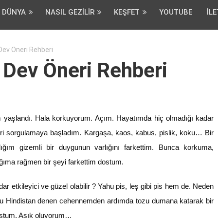
DÜNYA
NASIL GEZILIR
KEŞFET
YOUTUBE
İLE
Dev Öneri Rehberi
 Dev Öneri Rehberi
yaşlandı. Hala korkuyorum. Açım. Hayatımda hiç olmadığı kadar
leri sorgulamaya başladım. Kargaşa, kaos, kabus, pislik, koku… Bir
ığım gizemli bir duygunun varlığını farkettim. Bunca korkuma,
ğıma rağmen bir şeyi farkettim dostum.
dar etkileyici ve güzel olabilir ? Yahu pis, leş gibi pis hem de. Neden
u Hindistan denen cehennemden ardımda tozu dumana katarak bir
stum. Aşık oluyorum…