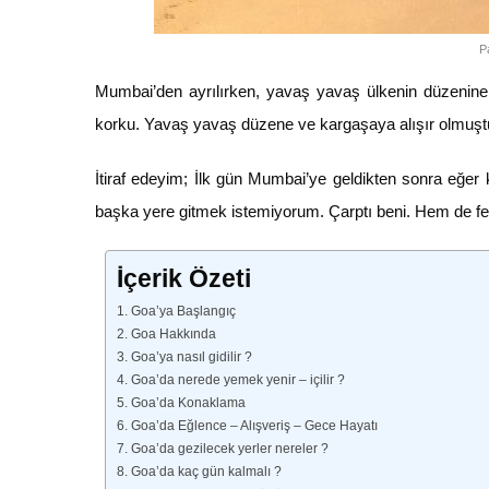
P
Mumbai’den ayrılırken, yavaş yavaş ülkenin düzenine v
korku. Yavaş yavaş düzene ve kargaşaya alışır olmuştu
İtiraf edeyim; İlk gün Mumbai’ye geldikten sonra eğer
başka yere gitmek istemiyorum. Çarptı beni. Hem de 
İçerik Özeti
1. Goa’ya Başlangıç
2. Goa Hakkında
3. Goa’ya nasıl gidilir ?
4. Goa’da nerede yemek yenir – içilir ?
5. Goa’da Konaklama
6. Goa’da Eğlence – Alışveriş – Gece Hayatı
7. Goa’da gezilecek yerler nereler ?
8. Goa’da kaç gün kalmalı ?