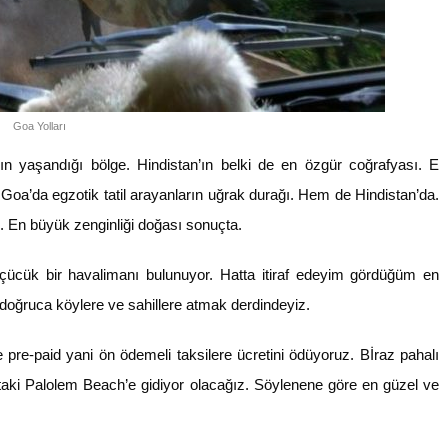
Goa Yolları
rının yaşandığı bölge. Hindistan’ın belki de en özgür coğrafyası. E
te Goa’da egzotik tatil arayanların uğrak durağı. Hem de Hindistan’da.
. En büyük zenginliği doğası sonuçta.
ücük bir havalimanı bulunuyor. Hatta itiraf edeyim gördüğüm en
doğruca köylere ve sahillere atmak derdindeyiz.
re-paid yani ön ödemeli taksilere ücretini ödüyoruz. Bİraz pahalı
taki Palolem Beach’e gidiyor olacağız. Söylenene göre en güzel ve