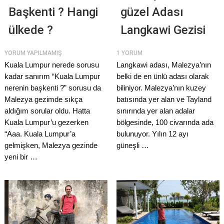
Başkenti ? Hangi
güzel Adası
ülkede ?
Langkawi Gezisi
YORUM YAPILMAMIŞ
1 YORUM
Kuala Lumpur nerede sorusu
Langkawi adası, Malezya’nın
kadar sanırım “Kuala Lumpur
belki de en ünlü adası olarak
nerenin başkenti ?” sorusu da
biliniyor. Malezya’nın kuzey
Malezya gezimde sıkça
batısında yer alan ve Tayland
aldığım sorular oldu. Hatta
sınırında yer alan adalar
Kuala Lumpur’u gezerken
bölgesinde, 100 civarında ada
“Aaa. Kuala Lumpur’a
bulunuyor. Yılın 12 ayı
gelmişken, Malezya gezinde
güneşli …
yeni bir …