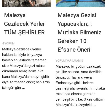
Malezya
Malezya Gezisi
Gezilecek Yerler
Yapacaklara :
TÜM ŞEHİRLER
Mutlaka Bilmeniz
Gereken 10
4 YORUM
Efsane Öneri
Malezya gezilecek yerler
hakkında böyle bir yazıya
başlarken, aslında tamamen
YORUM YAPILMAMIŞ
size Malezya‘da gezi rotası
Malezya, bir çoğumuza uzak
çıkarmayı amaçladım. Siz
bir ülke aslında. Ama özellikle
bana Malezya’da nereye gidilir
Singapur, Tayland veya
diye sormadan önce; ben sizin
Endonezya gibi ülkelere
için gün gün …
gezmeyi planlayanların mutlaka
rotasında olması gereken
yemyeşil bir ülke. 3 kez gittiğim
Malezya’da, kuzeydeki …