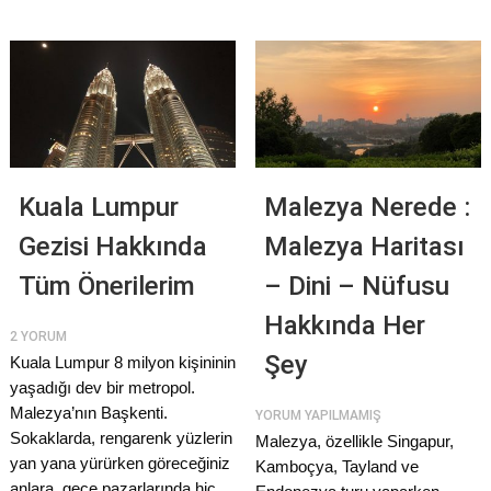
Kuala Lumpur
Malezya Nerede :
Gezisi Hakkında
Malezya Haritası
Tüm Önerilerim
– Dini – Nüfusu
Hakkında Her
2 YORUM
Şey
Kuala Lumpur 8 milyon kişininin
yaşadığı dev bir metropol.
Malezya’nın Başkenti.
YORUM YAPILMAMIŞ
Sokaklarda, rengarenk yüzlerin
Malezya, özellikle Singapur,
yan yana yürürken göreceğiniz
Kamboçya, Tayland ve
anlara, gece pazarlarında hiç