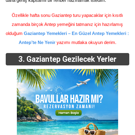
daha geniş kapsamlı bir rehber hazırlamak istedim.
Özellikle hafta sonu Gaziantep turu yapacaklar için kısıtlı
zamanda birçok Antep yemeğini tatmanız için hazırlamış
olduğum
Gaziantep Yemekleri – En Güzel Antep Yemekleri :
Antep’te Ne Yenir
yazımı mutlaka okuyun derim.
3. Gaziantep Gezilecek Yerler