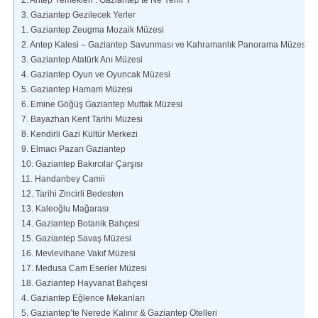
2. Antep Yemekleri : Gaziantep’te Ne Yenir ?
3. Gaziantep Gezilecek Yerler
1. Gaziantep Zeugma Mozaik Müzesi
2. Antep Kalesi – Gaziantep Savunması ve Kahramanlık Panorama Müzesi
3. Gaziantep Atatürk Anı Müzesi
4. Gaziantep Oyun ve Oyuncak Müzesi
5. Gaziantep Hamam Müzesi
6. Emine Göğüş Gaziantep Mutfak Müzesi
7. Bayazhan Kent Tarihi Müzesi
8. Kendirli Gazi Kültür Merkezi
9. Elmacı Pazarı Gaziantep
10. Gaziantep Bakırcılar Çarşısı
11. Handanbey Camii
12. Tarihi Zincirli Bedesten
13. Kaleoğlu Mağarası
14. Gaziantep Botanik Bahçesi
15. Gaziantep Savaş Müzesi
16. Mevlevihane Vakıf Müzesi
17. Medusa Cam Eserler Müzesi
18. Gaziantep Hayvanat Bahçesi
4. Gaziantep Eğlence Mekanları
5. Gaziantep’te Nerede Kalınır & Gaziantep Otelleri