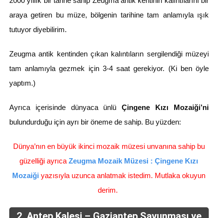
2000 yıllık bir tarihe sahip Zeugma antik kentinin kalıntılarını bir
araya getiren bu müze, bölgenin tarihine tam anlamıyla ışık
tutuyor diyebilirim.
Zeugma antik kentinden çıkan kalıntıların sergilendiği müzeyi
tam anlamıyla gezmek için 3-4 saat gerekiyor. (Ki ben öyle
yaptım.)
Ayrıca içerisinde dünyaca ünlü
Çingene Kızı Mozaiği’ni
bulundurduğu için ayrı bir öneme de sahip. Bu yüzden:
Dünya’nın en büyük ikinci mozaik müzesi unvanına sahip bu
güzelliği ayrıca
Zeugma Mozaik Müzesi : Çingene Kızı
Mozaiği
yazısıyla uzunca anlatmak istedim. Mutlaka okuyun
derim.
2. Antep Kalesi – Gaziantep Savunması ve