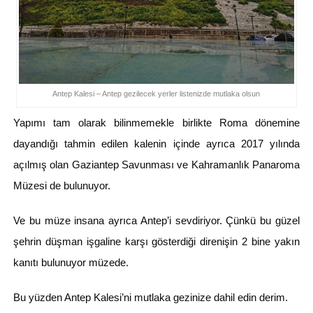
Antep Kalesi – Antep gezilecek yerler listenizde mutlaka olsun
Yapımı tam olarak bilinmemekle birlikte Roma dönemine
dayandığı tahmin edilen kalenin içinde ayrıca 2017 yılında
açılmış olan Gaziantep Savunması ve Kahramanlık Panaroma
Müzesi de bulunuyor.
Ve bu müze insana ayrıca Antep’i sevdiriyor. Çünkü bu güzel
şehrin düşman işgaline karşı gösterdiği direnişin 2 bine yakın
kanıtı bulunuyor müzede.
Bu yüzden Antep Kalesi’ni mutlaka gezinize dahil edin derim.