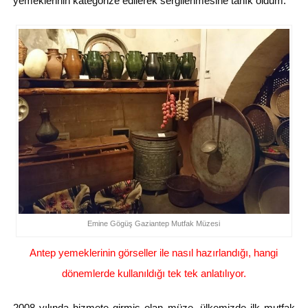
yemeklerinin kategorize edilerek sergilenmesine tanık oldum.
Emine Gögüş Gaziantep Mutfak Müzesi
Antep yemeklerinin görseller ile nasıl hazırlandığı, hangi
dönemlerde kullanıldığı tek tek anlatılıyor.
2008 yılında hizmete girmiş olan müze, ülkemizde ilk mutfak