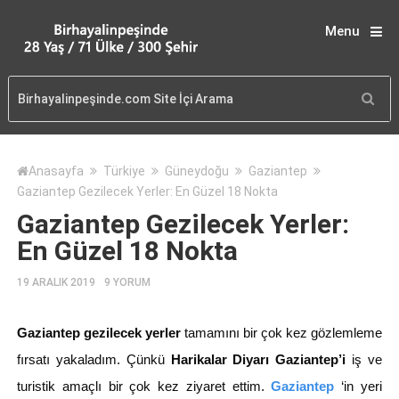
Menu
Anasayfa
Türkiye
Güneydoğu
Gaziantep
Gaziantep Gezilecek Yerler: En Güzel 18 Nokta
Gaziantep Gezilecek Yerler:
En Güzel 18 Nokta
19 ARALIK 2019
9 YORUM
Gaziantep gezilecek yerler
tamamını bir çok kez gözlemleme
fırsatı yakaladım. Çünkü
Harikalar Diyarı Gaziantep’i
iş ve
turistik amaçlı bir çok kez ziyaret ettim.
Gaziantep
‘in yeri