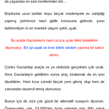
da yaşanılan en eski kentlerinden biri…
Böylesine uzun tarihler boyu birçok medeniyete ev sahipliği
yapmış şehrimize nasıl gidilir konusuna gelirsek, şunu
belirtmeliyim ki en mantıklı ulaşım şekli, uçak.
Bu arada
Gaziantep’e nasıl ucuza uçak bileti bulabilirim
diyorsanız,
En iyi uçak ve tren bileti siteleri
yazıma bir bakın
derim.
Çünkü Gaziantep araçla ve ya otobüsle gerçekten çok uzak.
Ama Gaziantep’e geldikten sonra araç kiralamak da en iyisi
diyebilirim. Hem kısa sürede birçok yere gitmiş olup hem de
zamandan tasarruf etmiş olursunuz.
Bunun için de size çok güzel bir alternatif sunayım diyorum.
Önereceğim site, 53.000’den fazla noktada tam 900 şirket