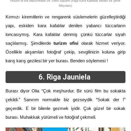
House of the Blackheads ve Town Square (Riga Kara Kafalılar Binası ve Şehir
Meydanı)
Kırmızı kiremitlerin ve rengarenk süslemelerin güzelleştirdiği
yapı, eskiden kara kafalılar denilen yabancı tüccarların
loncasıymış. Kara kafalılar denmiş çünkü tüccarlar siyah
saçlılarmış. Şimdilerde
turizm ofisi
olarak hizmet veriyor.
Özellikle akşamları fotoğraf çekip, sevgilinizin koluna girip
karış karış gezilesi bir yer burası. Benden söylemesi !
6. Riga Jauniela
Burası diyor Olia “Çok meşhurdur. Bir sürü film bu sokakta
çekildi.” Sanırım normalde biz gezseydik “Sokak der !”
geçerdik. E bir bilenle gezmek iyidir. Çok güzel bir sokak
burası. Muhakkak yürümeli ve fotoğraf çekmeli.