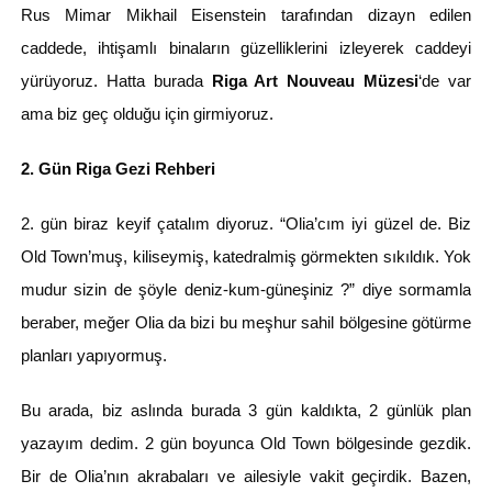
Rus Mimar Mikhail Eisenstein tarafından dizayn edilen
caddede, ihtişamlı binaların güzelliklerini izleyerek caddeyi
yürüyoruz. Hatta burada
Riga Art Nouveau Müzesi
‘de var
ama biz geç olduğu için girmiyoruz.
2. Gün Riga Gezi Rehberi
2. gün biraz keyif çatalım diyoruz. “Olia’cım iyi güzel de. Biz
Old Town’muş, kiliseymiş, katedralmiş görmekten sıkıldık. Yok
mudur sizin de şöyle deniz-kum-güneşiniz ?” diye sormamla
beraber, meğer Olia da bizi bu meşhur sahil bölgesine götürme
planları yapıyormuş.
Bu arada, biz aslında burada 3 gün kaldıkta, 2 günlük plan
yazayım dedim. 2 gün boyunca Old Town bölgesinde gezdik.
Bir de Olia’nın akrabaları ve ailesiyle vakit geçirdik. Bazen,