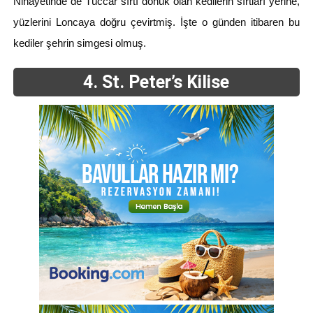
Nihayetinde de Tüccar sırtı dönük olan kedilerin sırtları yerine,
yüzlerini Loncaya doğru çevirtmiş. İşte o günden itibaren bu
kediler şehrin simgesi olmuş.
4. St. Peter’s Kilise