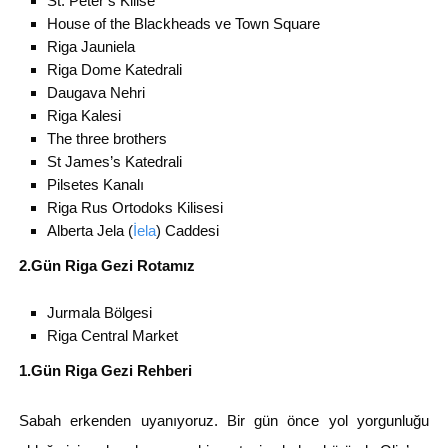
St. Peter’s Kilise
House of the Blackheads ve Town Square
Riga Jauniela
Riga Dome Katedrali
Daugava Nehri
Riga Kalesi
The three brothers
St James’s Katedrali
Pilsetes Kanalı
Riga Rus Ortodoks Kilisesi
Alberta Jela (
İela
) Caddesi
2.Gün Riga Gezi Rotamız
Jurmala Bölgesi
Riga Central Market
1.Gün Riga Gezi Rehberi
Sabah erkenden uyanıyoruz. Bir gün önce yol yorgunluğu