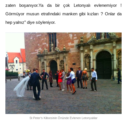
zaten boşanıyor.Ya da bir çok Letonyalı evlenemiyor !
Görmüyor musun etrafındaki manken gibi kızları ? Onlar da
hep yalnız” diye söyleniyor.
St Peter’s Kilisesinin Önünde Evlenen Letonyalılar