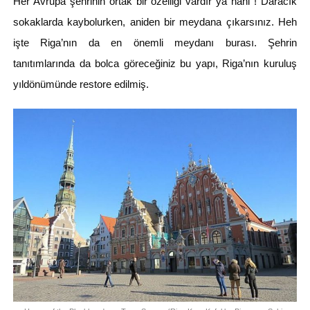
Her Avrupa şehrinin ortak bir özelliği vardır ya hani ! Daracık
sokaklarda kaybolurken, aniden bir meydana çıkarsınız. Heh
işte Riga’nın da en önemli meydanı burası. Şehrin
tanıtımlarında da bolca göreceğiniz bu yapı, Riga’nın kuruluş
yıldönümünde restore edilmiş.