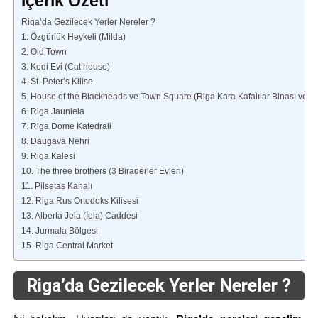
İçerik Özeti
Riga’da Gezilecek Yerler Nereler ?
1. Özgürlük Heykeli (Milda)
2. Old Town
3. Kedi Evi (Cat house)
4. St. Peter’s Kilise
5. House of the Blackheads ve Town Square (Riga Kara Kafalılar Binası ve Ş
6. Riga Jauniela
7. Riga Dome Katedrali
8. Daugava Nehri
9. Riga Kalesi
10. The three brothers (3 Biraderler Evleri)
11. Pilsetas Kanalı
12. Riga Rus Ortodoks Kilisesi
13. Alberta Jela (İela) Caddesi
14. Jurmala Bölgesi
15. Riga Central Market
Riga’da Gezilecek Yerler Nereler ?