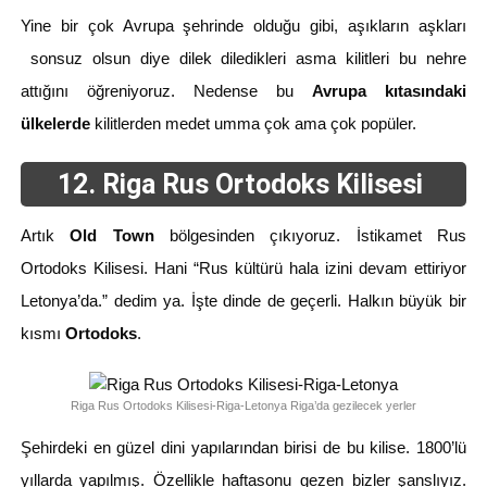
Yine bir çok Avrupa şehrinde olduğu gibi, aşıkların aşkları
sonsuz olsun diye dilek diledikleri asma kilitleri bu nehre
attığını öğreniyoruz. Nedense bu
Avrupa kıtasındaki
ülkelerde
kilitlerden medet umma çok ama çok popüler.
12. Riga Rus Ortodoks Kilisesi
Artık
Old Town
bölgesinden çıkıyoruz. İstikamet Rus
Ortodoks Kilisesi. Hani “Rus kültürü hala izini devam ettiriyor
Letonya’da.” dedim ya. İşte dinde de geçerli. Halkın büyük bir
kısmı
Ortodoks
.
Riga Rus Ortodoks Kilisesi-Riga-Letonya Riga’da gezilecek yerler
Şehirdeki en güzel dini yapılarından birisi de bu kilise. 1800’lü
yıllarda yapılmış. Özellikle haftasonu gezen bizler şanslıyız.