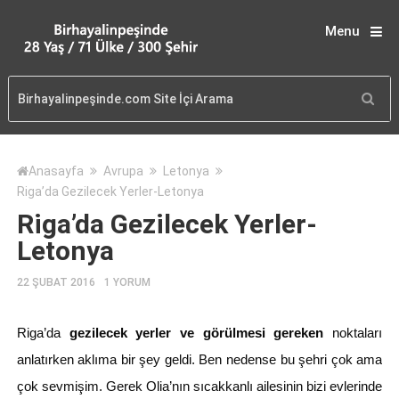
Menu
Anasayfa
Avrupa
Letonya
Riga’da Gezilecek Yerler-Letonya
Riga’da Gezilecek Yerler-
Letonya
22 ŞUBAT 2016
1 YORUM
Riga’da
gezilecek yerler ve görülmesi gereken
noktaları
anlatırken aklıma bir şey geldi. Ben nedense bu şehri çok ama
çok sevmişim. Gerek Olia’nın sıcakkanlı ailesinin bizi evlerinde