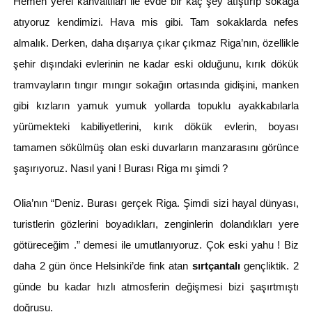
Hemen yerel kahvaltıları ile evde bir kaç şey atıştırıp sokağa
atıyoruz kendimizi. Hava mis gibi. Tam sokaklarda nefes
almalık. Derken, daha dışarıya çıkar çıkmaz Riga’nın, özellikle
şehir dışındaki evlerinin ne kadar eski olduğunu, kırık dökük
tramvayların tıngır mıngır sokağın ortasında gidişini, manken
gibi kızların yamuk yumuk yollarda topuklu ayakkabılarla
yürümekteki kabiliyetlerini, kırık dökük evlerin, boyası
tamamen sökülmüş olan eski duvarların manzarasını görünce
şaşırıyoruz. Nasıl yani ! Burası Riga mı şimdi ?
Olia’nın “Deniz. Burası gerçek Riga. Şimdi sizi hayal dünyası,
turistlerin gözlerini boyadıkları, zenginlerin dolandıkları yere
götüreceğim .” demesi ile umutlanıyoruz. Çok eski yahu ! Biz
daha 2 gün önce Helsinki’de fink atan
sırtçantalı
gençliktik. 2
günde bu kadar hızlı atmosferin değişmesi bizi şaşırtmıştı
doğrusu.