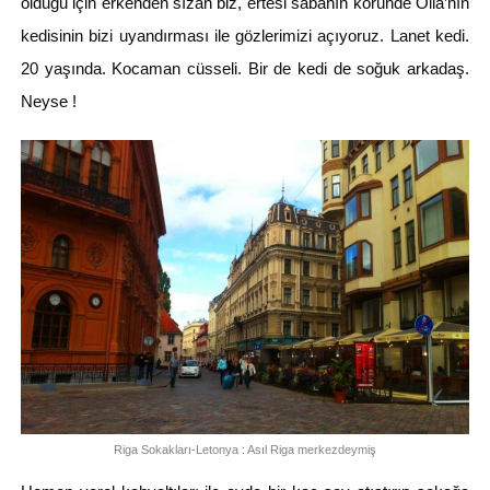
olduğu için erkenden sızan biz, ertesi sabahın köründe Olia’nın
kedisinin bizi uyandırması ile gözlerimizi açıyoruz. Lanet kedi.
20 yaşında. Kocaman cüsseli. Bir de kedi de soğuk arkadaş.
Neyse !
Riga Sokakları-Letonya : Asıl Riga merkezdeymiş