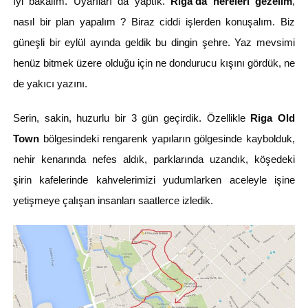
İyi bakalım. Uyarıları da yaptık.
Riga’da nereleri gezelim
,
nasıl bir plan yapalım ? Biraz ciddi işlerden konuşalım. Biz
güneşli bir eylül ayında geldik bu dingin şehre. Yaz mevsimi
henüz bitmek üzere olduğu için ne dondurucu kışını gördük, ne
de yakıcı yazını.
Serin, sakin, huzurlu bir 3 gün geçirdik. Özellikle
Riga Old
Town
bölgesindeki rengarenk yapıların gölgesinde kaybolduk,
nehir kenarında nefes aldık, parklarında uzandık, köşedeki
şirin kafelerinde kahvelerimizi yudumlarken aceleyle işine
yetişmeye çalışan insanları saatlerce izledik.