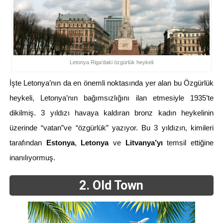
Letonya Riga’daki özgürlük heykeli
İşte Letonya’nın da en önemli noktasında yer alan bu Özgürlük
heykeli, Letonya’nın bağımsızlığını ilan etmesiyle 1935’te
dikilmiş. 3 yıldızı havaya kaldıran bronz kadın heykelinin
üzerinde “vatan”ve “özgürlük” yazıyor. Bu 3 yıldızın, kimileri
tarafından
Estonya
,
Letonya
ve
Litvanya’yı
temsil ettiğine
inanılıyormuş.
2. Old Town