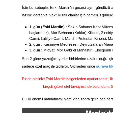
İşte bu sebeple, Eski Mardin’in gecesi ayrı, gündüzü a
lazım” derseniz, vakti kısıtlı olanlar için hemen 3 günlük
1. gün (Eski Mardin) :
Sakıp Sabancı Kent Müzesi, 
başlarsınız), Mor Behnam (Kırklar) Kilisesi, Zincir
Camii, Latifiye Camii, Mardin Protestan Kilisesi, Ma
2. gün :
Kasımiye Medresesi, Deyrulzafaran Manastı
3. gün :
Midyat, Mor Gabriel Manastırı, Elbeğendi K
Son 2 güne yazdığım yerler birbirlerine uzak olduğu için
sadece özel araç ile gidiliyor. Gitmeden önce
şuraya tı
Bir de otelinizi Eski Mardin bölgenizden ayarlarsanız, il
birçok güzel otel tavsiyesinde bulundum. G
Bu iki önemli hatırlatmayı yaptıktan sonra gelin hep ber