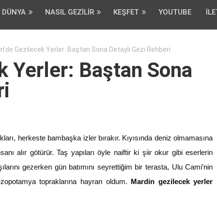
DÜNYA
NASIL GEZILIR
KEŞFET
YOUTUBE
İLE
n’de Gezilecek Yerler: Baştan Sona Detaylı Gezi Rehberi
k Yerler: Baştan Sona
ri
kları, herkeste bambaşka izler bırakır. Kıyısında deniz olmamasına
nı alır götürür. Taş yapıları öyle naiftir ki şiir okur gibi eserlerin
rşılarını gezerken gün batımını seyrettiğim bir terasta, Ulu Cami’nin
ezopotamya topraklarına hayran oldum.
Mardin gezilecek yerler