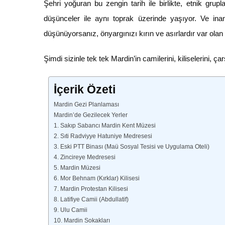
Şehri yoğuran bu zengin tarih ile birlikte, etnik grup
düşünceler ile aynı toprak üzerinde yaşıyor. Ve inanı
düşünüyorsanız, önyargınızı kırın ve asırlardır var ola
Şimdi sizinle tek tek Mardin’in camilerini, kiliselerini, ça
İçerik Özeti
Mardin Gezi Planlaması
Mardin’de Gezilecek Yerler
1. Sakıp Sabancı Mardin Kent Müzesi
2. Sıti Radviyye Hatuniye Medresesi
3. Eski PTT Binası (Maü Sosyal Tesisi ve Uygulama Oteli)
4. Zincireye Medresesi
5. Mardin Müzesi
6. Mor Behnam (Kırklar) Kilisesi
7. Mardin Protestan Kilisesi
8. Latifiye Camii (Abdullatif)
9. Ulu Camii
10. Mardin Sokakları