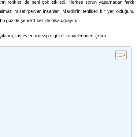
ların renkleri de beni çok etkiledi. Herkes sorun yaşamadan farklı
lmaz misafirperver insanlar. Mardin’in tehlikeli bir yer olduğunu
n bu güzide şehre 1 kez de olsa uğrayın.
rşılarını, taş evlerini gezip o güzel kahvelerinden içelim :