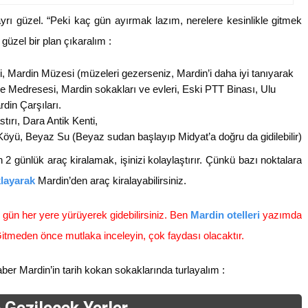
yrı güzel. “Peki kaç gün ayırmak lazım, nerelere kesinlikle gitmek
 güzel bir plan çıkaralım :
Mardin Müzesi (müzeleri gezerseniz, Mardin’i daha iyi tanıyarak
iye Medresesi, Mardin sokakları ve evleri, Eski PTT Binası, Ulu
rdin Çarşıları.
rı, Dara Antik Kenti,
öyü, Beyaz Su (Beyaz sudan başlayıp Midyat’a doğru da gidilebilir)
 2 günlük araç kiralamak, işinizi kolaylaştırır. Çünkü bazı noktalara
klayarak
Mardin’den araç kiralayabilirsiniz.
k gün her yere yürüyerek gidebilirsiniz. Ben
Mardin otelleri
yazımda
itmeden önce mutlaka inceleyin, çok faydası olacaktır.
aber Mardin’in tarih kokan sokaklarında turlayalım :