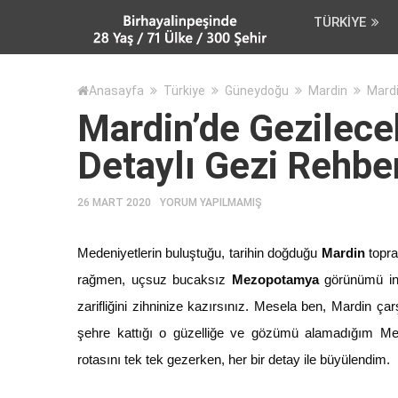
TÜRKIYE
Anasayfa
Türkiye
Güneydoğu
Mardin
Mardi
Mardin’de Gezilece
Detaylı Gezi Rehbe
26 MART 2020
YORUM YAPILMAMIŞ
Medeniyetlerin buluştuğu, tarihin doğduğu
Mardin
topra
rağmen, uçsuz bucaksız
Mezopotamya
görünümü insa
zarifliğini zihninize kazırsınız. Mesela ben, Mardin ça
şehre kattığı o güzelliğe ve gözümü alamadığım M
rotasını tek tek gezerken, her bir detay ile büyülendim.