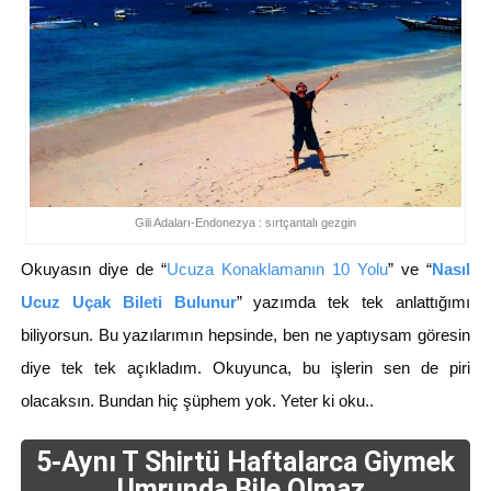
Gili Adaları-Endonezya : sırtçantalı gezgin
Okuyasın diye de “
Ucuza Konaklamanın 10 Yolu
” ve “
Nasıl
Ucuz Uçak Bileti Bulunur
” yazımda tek tek anlattığımı
biliyorsun. Bu yazılarımın hepsinde, ben ne yaptıysam göresin
diye tek tek açıkladım. Okuyunca, bu işlerin sen de piri
olacaksın. Bundan hiç şüphem yok. Yeter ki oku..
5-Aynı T Shirtü Haftalarca Giymek
Umrunda Bile Olmaz.