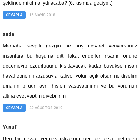
şeklinde mi olmalıydı acaba? (6. kısımda geçiyor.)
CEVAPLA
16 MAYIS 2018
seda
Merhaba sevgili gezgin ne hoş cesaret veriyorsunuz
insanlara bu hoşuma gitti fakat engeller insanın önüne
gecemeyip özgürlüğünü kısıtlayacak kadar büyükse insan
hayal etmenin arzusuyla kalıyor yolun açık olsun ne diyelim
umarım birgün aynı hisleri yasayabilirim ve bu yorumun
altına evet yaptım diyebilirim
CEVAPLA
29 AĞUSTOS 2019
Yusuf
Ben bir cevap vermek istiyorum geç de olsa metreden