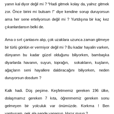
yanın kal diyor değil mi ? “Hadi gitmek kolay da, yalnız gitmek
zor. Önce birini mi bulsam !” diye kendine sorup duruyorsun
ama her sene erteliyorsun değil mi ? Yurtdışına bir kaç kez
çıkanlardansın belki de.
Ama o sırt çantasını alıp, çok uzaklara uzunca zaman gitmeye
bir türlü gönlün er vermiyor değil mi ? Bu kadar hayalin varken,
dünyanın bu kadar güzel olduğunu biliyorken, bambaşka
diyarlarda havanın, suyun, toprağın, sokakların, kuşların,
ağaçların seni hayallere daldıracağını biliyorken, neden
duruyorsun dosdum ?
Kalk hadi. Düş peşime. Keşfetmemiz gereken 196 ülke,
dolaşmamız gereken 7 kıta, öğrenmemiz gereken sonu
gelmeyen bir yolculuk var önümüzde. Korkma ! Ben
yaptıysam, pek ala sende yaparsın. Hazır mısın ?