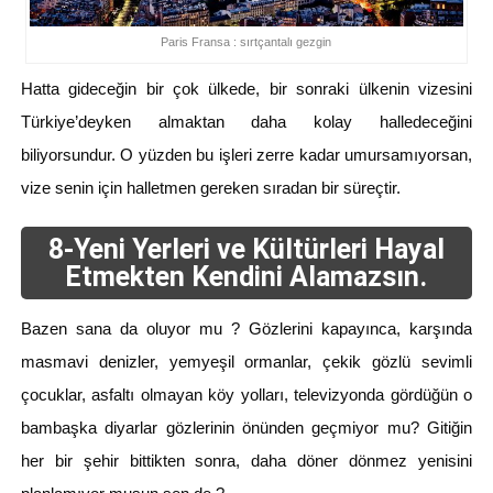
Paris Fransa : sırtçantalı gezgin
Hatta gideceğin bir çok ülkede, bir sonraki ülkenin vizesini
Türkiye’deyken almaktan daha kolay halledeceğini
biliyorsundur. O yüzden bu işleri zerre kadar umursamıyorsan,
vize senin için halletmen gereken sıradan bir süreçtir.
8-Yeni Yerleri ve Kültürleri Hayal
Etmekten Kendini Alamazsın.
Bazen sana da oluyor mu ? Gözlerini kapayınca, karşında
masmavi denizler, yemyeşil ormanlar, çekik gözlü sevimli
çocuklar, asfaltı olmayan köy yolları, televizyonda gördüğün o
bambaşka diyarlar gözlerinin önünden geçmiyor mu? Gitiğin
her bir şehir bittikten sonra, daha döner dönmez yenisini