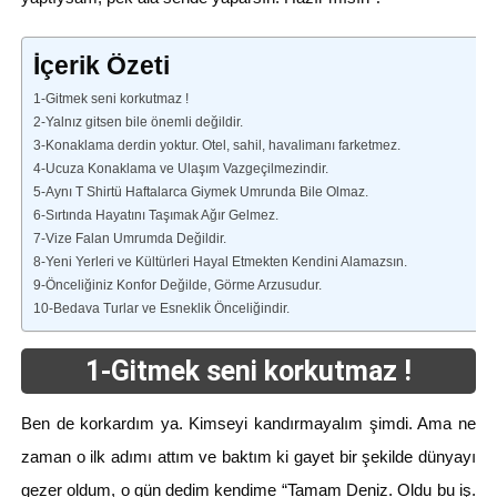
İçerik Özeti
1-Gitmek seni korkutmaz !
2-Yalnız gitsen bile önemli değildir.
3-Konaklama derdin yoktur. Otel, sahil, havalimanı farketmez.
4-Ucuza Konaklama ve Ulaşım Vazgeçilmezindir.
5-Aynı T Shirtü Haftalarca Giymek Umrunda Bile Olmaz.
6-Sırtında Hayatını Taşımak Ağır Gelmez.
7-Vize Falan Umrumda Değildir.
8-Yeni Yerleri ve Kültürleri Hayal Etmekten Kendini Alamazsın.
9-Önceliğiniz Konfor Değilde, Görme Arzusudur.
10-Bedava Turlar ve Esneklik Önceliğindir.
1-Gitmek seni korkutmaz !
Ben de korkardım ya. Kimseyi kandırmayalım şimdi. Ama ne
zaman o ilk adımı attım ve baktım ki gayet bir şekilde dünyayı
gezer oldum, o gün dedim kendime “Tamam Deniz. Oldu bu iş.