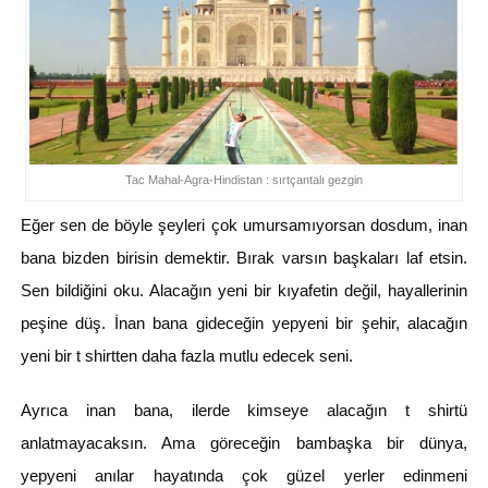
Tac Mahal-Agra-Hindistan : sırtçantalı gezgin
Eğer sen de böyle şeyleri çok umursamıyorsan dosdum, inan
bana bizden birisin demektir. Bırak varsın başkaları laf etsin.
Sen bildiğini oku. Alacağın yeni bir kıyafetin değil, hayallerinin
peşine düş. İnan bana gideceğin yepyeni bir şehir, alacağın
yeni bir t shirtten daha fazla mutlu edecek seni.
Ayrıca inan bana, ilerde kimseye alacağın t shirtü
anlatmayacaksın. Ama göreceğin bambaşka bir dünya,
yepyeni anılar hayatında çok güzel yerler edinmeni