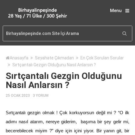
Menu
Anasayfa
Seyahate Çıkmadan
En Çok Sorulan Sorular
Sırtçantalı Gezgin Olduğunu Nasıl Anlarsın ?
Sırtçantalı Gezgin Olduğunu
Nasıl Anlarsın ?
25 OCAK 2023
3 YORUM
Sırtçantalı gezgin olmak ! Çok korkuyorsun değil mi ? “O ilk
adımı nasıl atarım, nereye giderim, başıma bir şey gelir mi,
becerebilecek miyim ?” diye için içini yiyor. Bir yanın git, bir