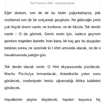
San Francisco-ABD : sırtçantalı gezgin
Eğer dostum, sen de de bu hisler çoğunluktaysa, pek
muhtemel sen de bir sırtçantalı gezginsin. Ne gideceğin yerin
çok büyük önemi vardır, ne konforun, ne de lüksün. Tek derdin
vardır : O da görmek. Gerisi senin için, sadece geçmen
gereken engelden ibarettir. İnan bana, bir kaç gez bu duyguları
tattıktan sonra, ne üzerinde ki t shirt umrunda olacak, ne de o
havalimanında yattığın gün.
Tek derdin olacak senin. O Hint okyanusunda yüzülecek,
Machu Picchu’ya tırmanılacak, Antartika’da yolun sonu
görülecek, medeniyetin henüz uğramadığı Afrika kabileleri
görülecek.
Hayallerinin peşine düşülecek, hayatın boyunca hiç