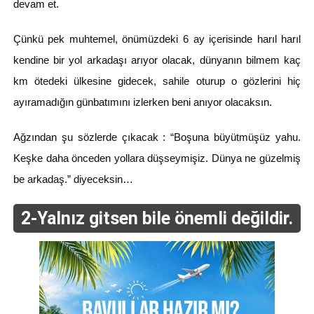
devam et.
Çünkü pek muhtemel, önümüzdeki 6 ay içerisinde harıl harıl
kendine bir yol arkadaşı arıyor olacak, dünyanın bilmem kaç
km ötedeki ülkesine gidecek, sahile oturup o gözlerini hiç
ayıramadığın günbatımını izlerken beni anıyor olacaksın.
Ağzından şu sözlerde çıkacak : “Boşuna büyütmüşüz yahu.
Keşke daha önceden yollara düşseymişiz. Dünya ne güzelmiş
be arkadaş.” diyeceksin…
2-Yalnız gitsen bile önemli değildir.