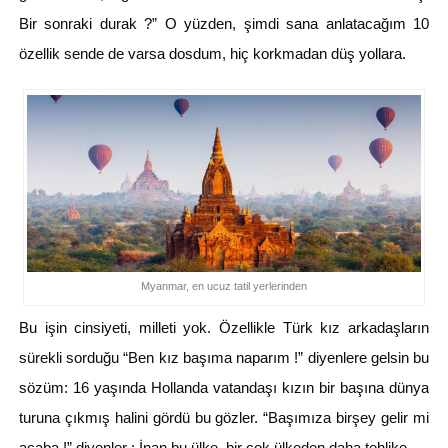
Bir sonraki durak ?” O yüzden, şimdi sana anlatacağım 10
özellik sende de varsa dosdum, hiç korkmadan düş yollara.
Myanmar, en ucuz tatil yerlerinden
Bu işin cinsiyeti, milleti yok. Özellikle Türk kız arkadaşların
sürekli sorduğu “Ben kız başıma naparım !” diyenlere gelsin bu
sözüm: 16 yaşında Hollanda vatandaşı kızın bir başına dünya
turuna çıkmış halini gördü bu gözler. “Başımıza birşey gelir mi
acaba !” diyenler : İnan bu ülke, bir çok ülkeden daha tehlike.