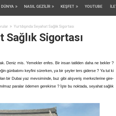
DÜNYA
NASIL GEZILIR
KEŞFET
YOUTUBE
İLE
rular
Yurtdışında Seyahat Sağlık Sigortası
 Sağlık Sigortası
cak. Deniz mis. Yemekler enfes. Bir insan tatilden daha ne bekler ?
in günbatımı keyfini sürerken, ya bir şeyler ters giderse ? Ya tut ki
an bir Dubai yaz mevsiminde, buz gibi alışveriş merkezlerine gire-
anılmaz paralar ödemen gerekirse ? İşte bu noktada, seyahat sağlık