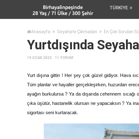
TÜRKIYE
Anasayfa
Seyahate Çıkmadan
En Çok Sorulan So
Yurtdışında Seyahat
19 OCAK 2023
11 YORUM
Yurt dışına gittin ! Her şey çok güzel gidiyor. Hava sı
Tüm planlar ve hayaller gerçekleşirken, huzurdan ereceğ
ayağın burkulursa ? Ya da dışarıda cehennem sıcağı ol
çıka üşütür, hastanelik olursan ne yapacaksın ? Ya in
sigortası seni kurtaracak.