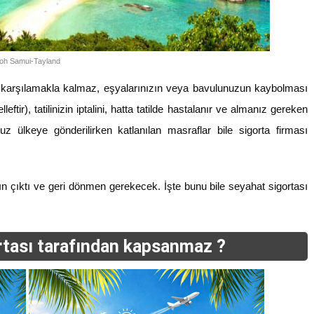
oh Samui-Tayland
ı karşılamakla kalmaz, eşyalarınızın veya bavulunuzun kaybolması
tir), tatilinizin iptalini, hatta tatilde hastalanır ve almanız gereken
z ülkeye gönderilirken katlanılan masraflar bile sigorta firması
ın çıktı ve geri dönmen gerekecek. İşte bunu bile seyahat sigortası
rtası tarafından kapsanmaz ?