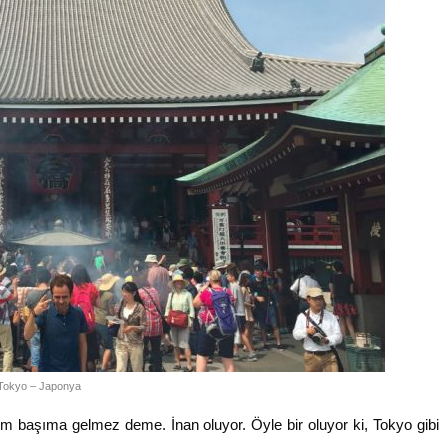
Tokyo – Japonya
 başıma gelmez deme. İnan oluyor. Öyle bir oluyor ki, Tokyo gibi