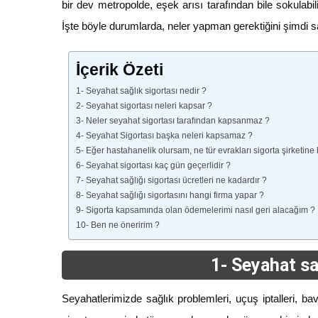
bir dev metropolde, eşek arısı tarafından bile sokulab
İşte böyle durumlarda, neler yapman gerektiğini şimdi s
İçerik Özeti
1- Seyahat sağlık sigortası nedir ?
2- Seyahat sigortası neleri kapsar ?
3- Neler seyahat sigortası tarafından kapsanmaz ?
4- Seyahat Sigortası başka neleri kapsamaz ?
5- Eğer hastahanelik olursam, ne tür evrakları sigorta şirketi
6- Seyahat sigortası kaç gün geçerlidir ?
7- Seyahat sağlığı sigortası ücretleri ne kadardır ?
8- Seyahat sağlığı sigortasını hangi firma yapar ?
9- Sigorta kapsamında olan ödemelerimi nasıl geri alacağım ?
10- Ben ne öneririm ?
1- Seyahat sa
Seyahatlerimizde sağlık problemleri, uçuş iptalleri, ba