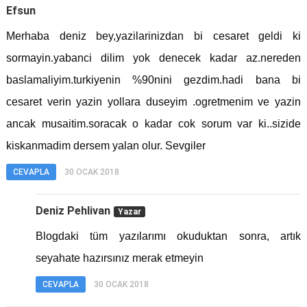
Efsun
Merhaba deniz bey,yazilarinizdan bi cesaret geldi ki
sormayin.yabanci dilim yok denecek kadar az.nereden
baslamaliyim.turkiyenin %90nini gezdim.hadi bana bi
cesaret verin yazin yollara duseyim .ogretmenim ve yazin
ancak musaitim.soracak o kadar cok sorum var ki..sizide
kiskanmadim dersem yalan olur. Sevgiler
CEVAPLA
30 OCAK 2018
Deniz Pehlivan
Blogdaki tüm yazılarımı okuduktan sonra, artık
seyahate hazırsınız merak etmeyin
CEVAPLA
30 OCAK 2018