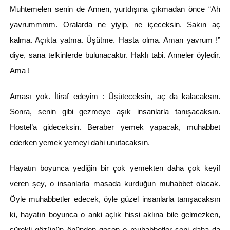
Muhtemelen senin de Annen, yurtdışına çıkmadan önce “Ah
yavrummmm. Oralarda ne yiyip, ne içeceksin. Sakın aç
kalma. Açıkta yatma. Üşütme. Hasta olma. Aman yavrum !”
diye, sana telkinlerde bulunacaktır. Haklı tabi. Anneler öyledir.
Ama !
Aması yok. İtiraf edeyim : Üşüteceksin, aç da kalacaksın.
Sonra, senin gibi gezmeye aşık insanlarla tanışacaksın.
Hostel’a gideceksin. Beraber yemek yapacak, muhabbet
ederken yemek yemeyi dahi unutacaksın.
Hayatın boyunca yediğin bir çok yemekten daha çok keyif
veren şey, o insanlarla masada kurduğun muhabbet olacak.
Öyle muhabbetler edecek, öyle güzel insanlarla tanışacaksın
ki, hayatın boyunca o anki açlık hissi aklına bile gelmezken,
sürekli gözünün önünden geçen o muhabbetler seni daha da