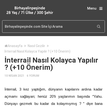
Menu
Anasayfa
Nasıl Gezilir
İnterrail Nasıl Kolayca Yapılır ? (+10 Önerim)
İnterrail Nasıl Kolayca Yapılır
? (+10 Önerim)
10 NISAN 2021
6 YORUM
İnterrail, 3 kez yaptığım, dünyanın kapılarını ardına kadar
açmamı sağlayan; henüz 20’li yaşlarımın başında “Yahu.
Dünyayı gezmek bu kadar da kolaymıymış ? ” diye bana