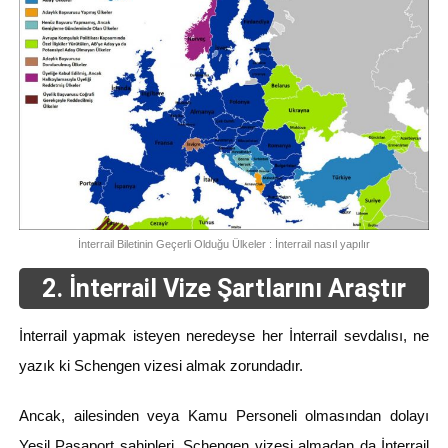
İnterrail Biletinin Geçerli Olduğu Ülkeler : İnterrail nasıl yapılır
2. İnterrail Vize Şartlarını Araştır
İnterrail yapmak isteyen neredeyse her İnterrail sevdalısı, ne
yazık ki Schengen vizesi almak zorundadır.
Ancak, ailesinden veya Kamu Personeli olmasından dolayı
Yeşil Pasaport sahipleri, Schengen vizesi almadan da İnterrail