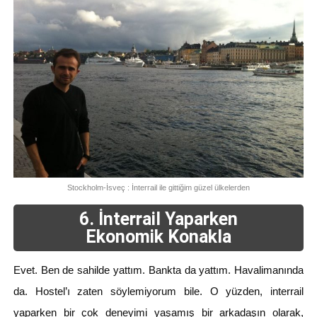
Stockholm-İsveç : İnterrail ile gittiğim güzel ülkelerden
6. İnterrail Yaparken
Ekonomik Konakla
Evet. Ben de sahilde yattım. Bankta da yattım. Havalimanında
da. Hostel’ı zaten söylemiyorum bile. O yüzden, interrail
yaparken bir çok deneyimi yaşamış bir arkadaşın olarak,