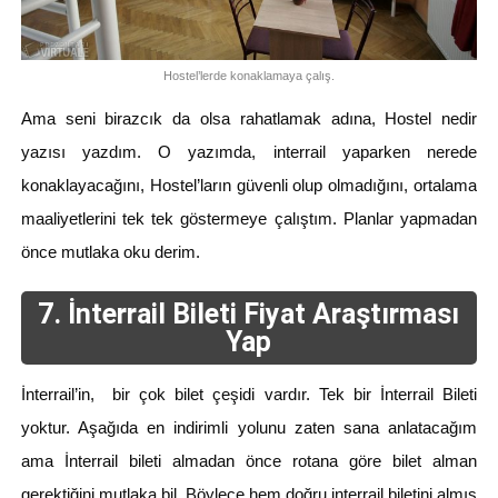
Hostel’lerde konaklamaya çalış.
Ama seni birazcık da olsa rahatlamak adına, Hostel nedir
yazısı yazdım. O yazımda, interrail yaparken nerede
konaklayacağını, Hostel’ların güvenli olup olmadığını, ortalama
maaliyetlerini tek tek göstermeye çalıştım. Planlar yapmadan
önce mutlaka oku derim.
7. İnterrail Bileti Fiyat Araştırması
Yap
İnterrail’in, bir çok bilet çeşidi vardır. Tek bir İnterrail Bileti
yoktur. Aşağıda en indirimli yolunu zaten sana anlatacağım
ama İnterrail bileti almadan önce rotana göre bilet alman
gerektiğini mutlaka bil. Böylece hem doğru interrail biletini almış