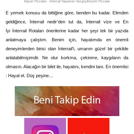
İtalyan Pizzaları : İnterrail Yaparken Vazgeçilmezim Pizzalar
E yemek konusu da bittiğine göre, benden bu kadar. Elimden
geldiğince, İnterrail nedir’den tut da, İnterrail vize ve En
İyi İnterrail Rotaları önerilerine kadar her şeyi tek bir yazıda
anlatmaya çalıştım. Benim için, hayatımda en önemli
deneyimlerden birisi olan İnterrail’i, umarım güzel bir şekilde
anlatabilmişimdir. Ne olur korkma, çekinme, kaygıların da
olmasın. Alacağın bir bilet ile, hayatını, kendini tanı. En önemlisi
: Hayal et. Düş peşine…