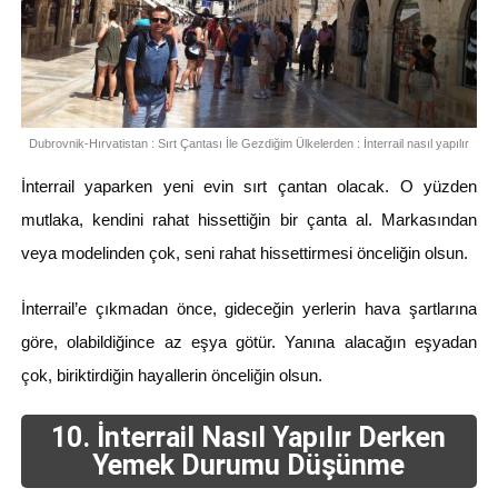
Dubrovnik-Hırvatistan : Sırt Çantası İle Gezdiğim Ülkelerden : İnterrail nasıl yapılır
İnterrail yaparken yeni evin sırt çantan olacak. O yüzden
mutlaka, kendini rahat hissettiğin bir çanta al. Markasından
veya modelinden çok, seni rahat hissettirmesi önceliğin olsun.
İnterrail’e çıkmadan önce, gideceğin yerlerin hava şartlarına
göre, olabildiğince az eşya götür. Yanına alacağın eşyadan
çok, biriktirdiğin hayallerin önceliğin olsun.
10. İnterrail Nasıl Yapılır Derken
Yemek Durumu Düşünme