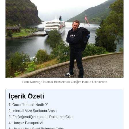
Flam-Norveç : İnterrail Bileti Alarak Gittiğim Harika Ülkelerden
İçerik Özeti
1. Önce “İnterrail Nedir ?”
2. İnterrail Vize Şartlarını Araştır
3. En Beğendiğin İnterrail Rotalarını Çıkar
4. Harçsız Pasaport Al